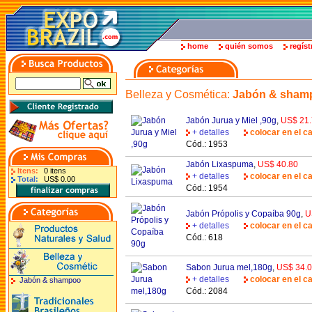
home
quién somos
regíst
Belleza y Cosmética
:
Jabón & sham
Jabón Jurua y Miel ,90g
,
US$ 21
+ detalles
colocar en el ca
Cód.: 1953
Jabón Lixaspuma
,
US$ 40.80
Itens:
0 itens
+ detalles
colocar en el ca
Total:
US$ 0.00
Cód.: 1954
Jabón Própolis y Copaíba 90g
,
U
+ detalles
colocar en el ca
Cód.: 618
Sabon Jurua mel,180g
,
US$ 34.
+ detalles
colocar en el ca
Jabón & shampoo
Cód.: 2084