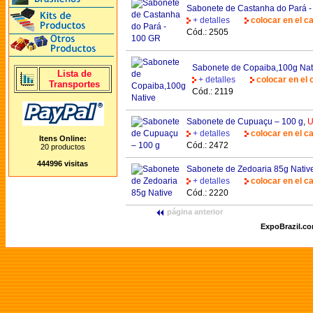
Sabonete de Castanha do Pará 
+ detalles
colocar en el ca
Cód.: 2505
Sabonete de Copaiba,100g Nat
Lista de
+ detalles
colocar en el 
Transportes
Cód.: 2119
Sabonete de Cupuaçu – 100 g
,
U
+ detalles
colocar en el ca
Itens Online:
Cód.: 2472
20 productos
444996 visitas
Sabonete de Zedoaria 85g Nativ
+ detalles
colocar en el ca
Cód.: 2220
página anterior
ExpoBrazil.c