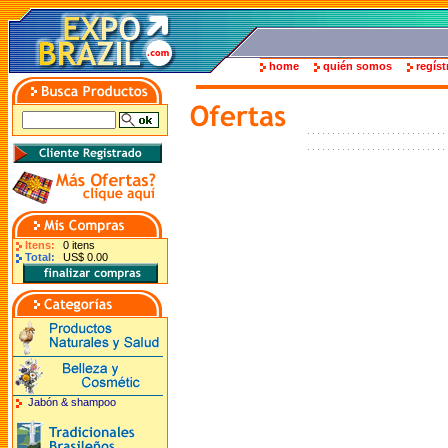
home
quién somos
regíst
Itens:
0 itens
Total:
US$ 0.00
Jabón & shampoo