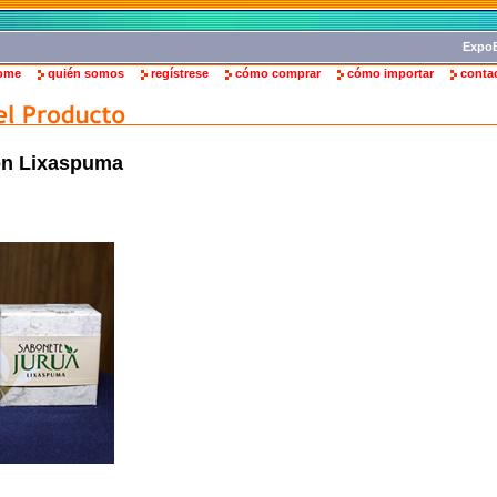
ExpoB
ome
quién somos
regístrese
cómo comprar
cómo importar
conta
ón Lixaspuma