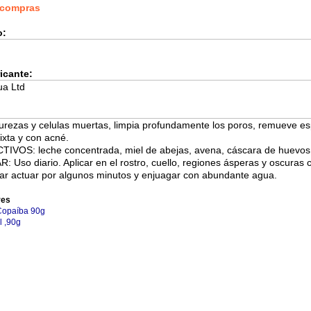
s compras
o:
icante:
ua Ltd
purezas y celulas muertas, limpia profundamente los poros, remueve e
ixta y con acné.
IVOS: leche concentrada, miel de abejas, avena, cáscara de huevos t
so diario. Aplicar en el rostro, cuello, regiones ásperas y oscuras c
ejar actuar por algunos minutos y enjuagar con abundante agua.
res
 Copaíba 90g
l ,90g