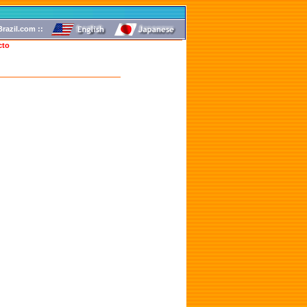
razil.com ::
cto