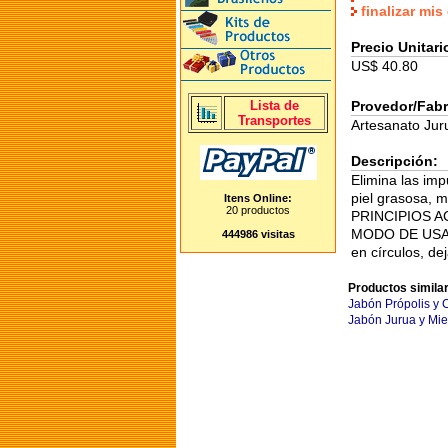
finalizar mi
Precio Unitari
US$ 40.80
Lista de
Provedor/Fabr
Transportes
Artesanato Jur
Descripción:
Elimina las im
piel grasosa, m
Itens Online:
20 productos
PRINCIPIOS ACT
MODO DE USAR: U
444986 visitas
en círculos, d
Productos simila
Jabón Própolis y
Jabón Jurua y Mie