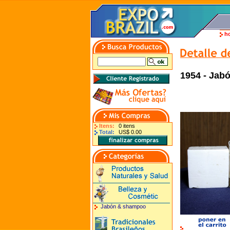
h
1954 - Jab
Itens:
0 itens
Total:
US$ 0.00
Jabón & shampoo