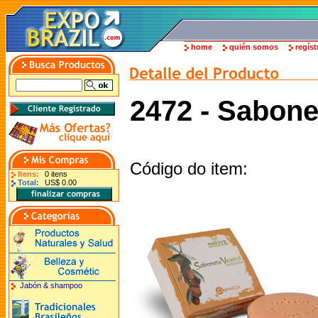
home
quién somos
regíst
2472 - Sabone
Código do item:
Itens:
0 itens
Total:
US$ 0.00
Jabón & shampoo