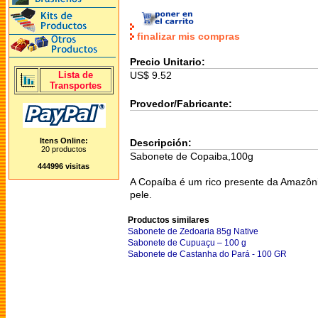
finalizar mis compras
Precio Unitario:
US$ 9.52
Lista de
Transportes
Provedor/Fabricante:
Itens Online:
Descripción:
20 productos
Sabonete de Copaiba,100g
444996 visitas
A Copaíba é um rico presente da Amazôni
pele.
Productos similares
Sabonete de Zedoaria 85g Native
Sabonete de Cupuaçu – 100 g
Sabonete de Castanha do Pará - 100 GR