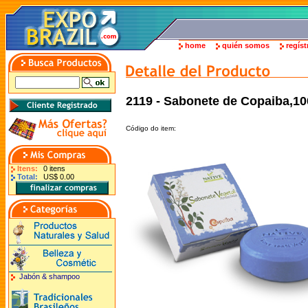
home
quién somos
regíst
2119 - Sabonete de Copaiba,10
Código do item:
Itens:
0 itens
Total:
US$ 0.00
Jabón & shampoo