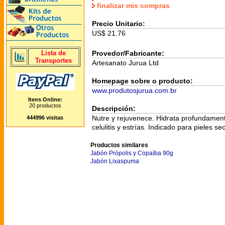
finalizar mis compras
Precio Unitario:
US$ 21.76
Lista de
Provedor/Fabricante:
Transportes
Artesanato Jurua Ltd
Homepage sobre o producto:
www.produtosjurua.com.br
Itens Online:
20 productos
Descripción:
Nutre y rejuvenece. Hidrata profundament
444996 visitas
celulitis y estrías. Indicado para pieles se
Productos similares
Jabón Própolis y Copaíba 90g
Jabón Lixaspuma