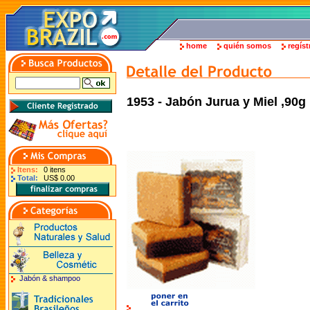
home
quién somos
regíst
1953 - Jabón Jurua y Miel ,90g
Itens:
0 itens
Total:
US$ 0.00
Jabón & shampoo