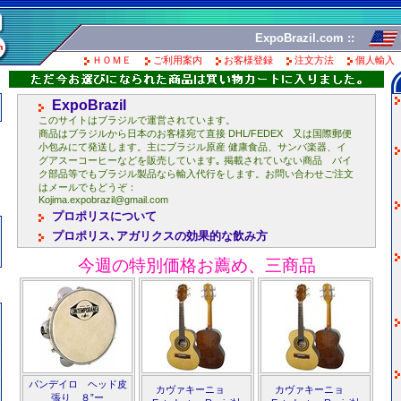
ExpoBrazil.com ::
ＨＯＭＥ
ご利用案内
お客様登録
注文方法
個人輸入
ExpoBrazil
このサイトはブラジルで運営されています。
商品はブラジルから日本のお客様宛て直接 DHL/FEDEX 又は国際郵便
小包みにて発送します。主にブラジル原産 健康食品、サンバ楽器、イ
グアスーコーヒーなどを販売しています｡ 掲載されていない商品 バイ
ク部品等でもブラジル製品なら輸入代行をします。お問い合わせご注文
はメールでもどうぞ：
Kojima.expobrazil@gmail.com
プロポリスについて
プロポリス､アガリクスの効果的な飲み方
今週の特別価格お薦め、三商品
パンデイロ ヘッド皮
カヴァキーニョ
カヴァキーニョ
張り ８”ー