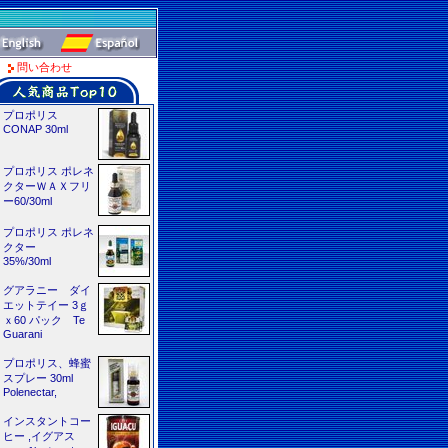
問い合わせ
プロポリス
CONAP 30ml
プロポリス ポレネ
クターＷＡＸフリ
ー60/30ml
プロポリス ポレネ
クター
35%/30ml
グアラニー ダイ
エットテイー 3ｇ
ｘ60 パック Te
Guarani
プロポリス、蜂蜜
スプレー 30ml
Polenectar,
インスタントコー
ヒー ,イグアス