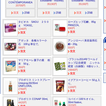
Estudante - Rozini社
Estudante - Rozini社
CONTEMPORANEA
35190円
35190円
20700円
注文
詳細
注文
詳細
注文
詳細
タピオカ SAGU ２５０
ローズヒップ石鹸、85g
PANIZZA
,
ｇ YOKI社
,
690円
1240円
注文
注文
アガッタ 各種カラー小
アンジローバ 美容薬用石
石 100ｇ単位で
,
鹸– 20g
,
990円
550円
注文
注文
-ブラジル2014年ワールド
マリアモーレ菓子の素 粉
カップ記念硬貨 ニッケル
末 50ｇ
,
硬貨（白銅製） 6個セット
,
350円
24840円
注文
注文
プロポリス ミントスプレー
イグアスーコーヒー 50ｇ入
Unispray30/35ml
り
,
UNIFLORA
,
1100円
2760円
注文
注文
プロポリス CONAP 30ml
,
コパイバ 100％オイル、
30ml Native
,
4420円
2070円