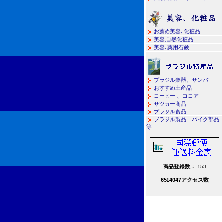
お薦め美容､化粧品
美容,自然化粧品
美容､薬用石鹸
ブラジル楽器、サンバ
おすすめ土産品
コーヒー 、ココア
サツカー商品
ブラジル食品
ブラジル製品 バイク部品
等
商品登録数：
153
6514047アクセス数