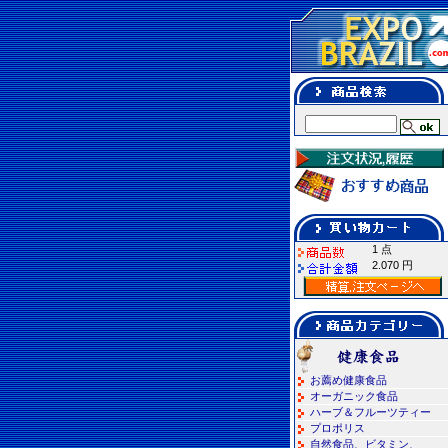
1 点
2.070 円
お薦め健康食品
オーガニック食品
ハーブ＆フルーツティー
プロポリス
自然食品、ビタミン、