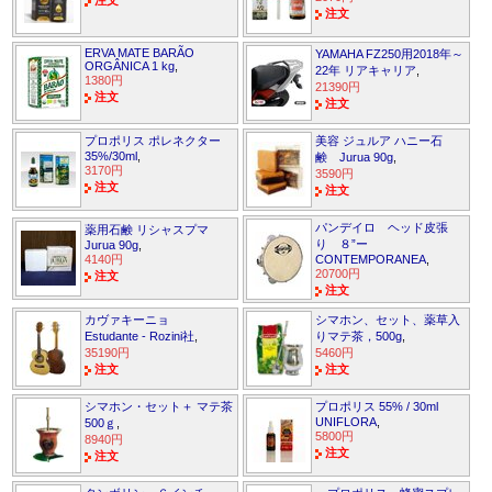
注文
注文
ERVA MATE BARÃO
YAMAHA FZ250用2018年～
ORGÂNICA 1 kg
,
22年 リアキャリア
,
1380円
21390円
注文
注文
プロポリス ポレネクター
美容 ジュルア ハニー石
35%/30ml
,
鹸 Jurua 90g
,
3170円
3590円
注文
注文
パンデイロ ヘッド皮張
薬用石鹸 リシャスプマ
り ８”ー
Jurua 90g
,
4140円
CONTEMPORANEA
,
20700円
注文
注文
カヴァキーニョ
シマホン、セット、薬草入
Estudante - Rozini社
,
りマテ茶，500g
,
35190円
5460円
注文
注文
シマホン・セット＋ マテ茶
プロポリス 55% / 30ml
UNIFLORA
,
500ｇ
,
5800円
8940円
注文
注文