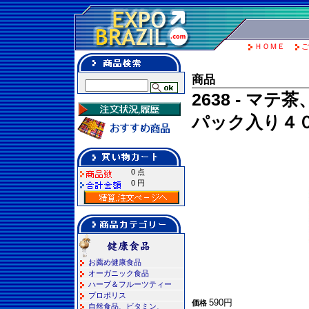
ＨＯＭＥ
ご
商品
2638 - 
パック入り４０
0 点
0 円
お薦め健康食品
オーガニック食品
ハーブ＆フルーツティー
プロポリス
590円
価格
自然食品、ビタミン、