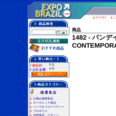
ＨＯＭＥ
ご
商品
1482 - パ
CONTEMPOR
0 点
0 円
お薦め健康食品
オーガニック食品
ハーブ＆フルーツティー
プロポリス
自然食品、ビタミン、