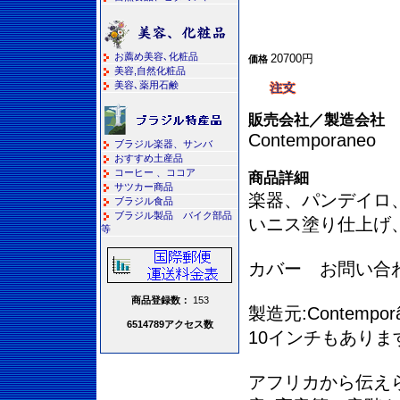
お薦め美容､化粧品
20700円
価格
美容,自然化粧品
美容､薬用石鹸
販売会社／製造会社
Contemporaneo
ブラジル楽器、サンバ
おすすめ土産品
コーヒー 、ココア
商品詳細
サツカー商品
楽器、パンデイロ
ブラジル食品
ブラジル製品 バイク部品
いニス塗り仕上げ
等
カバー お問い合
商品登録数：
153
製造元:Contempor
6514789アクセス数
10インチもありま
アフリカから伝え