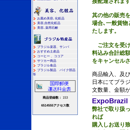
接配達されま
其の他の販売
お薦め美容､化粧品
場合､一般貨物
美容,自然化粧品
美容､薬用石鹸
たします。
ご注文を受け
ブラジル楽器、サンバ
おすすめ土産品
料込み合計総額
コーヒー 、ココア
をキャンセル
サツカー商品
ブラジル食品
ブラジル製品 バイク部品
商品輸入、及び
等
日本にてブラ
文数量、金額
商品登録数：
153
ExpoBrazil
6514555アクセス数
弊社で取り扱
れば
購入しお送り致