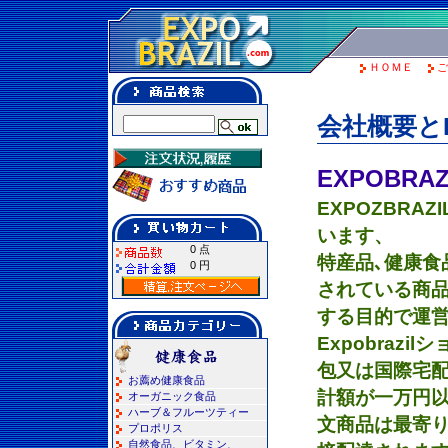
ＨＯＭＥ
ご
会社概要とE
EXPOBR
EXPOZBR
います、
0 点
特産品､健康食
0 円
されている商品
する目的で運営
Expobraz
包又は国際宅
お薦め健康食品
計額が一万円以
オーガニック食品
ハーブ＆フルーツティー
文商品は最寄
プロポリス
自然食品、ビタミン、