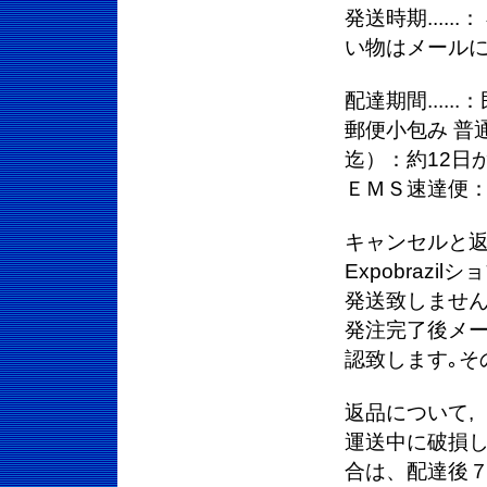
発送時期....
い物はメール
配達期間.....
郵便小包み 普通
迄）：約12日
ＥＭＳ速達便：
キャンセルと
Expobraz
発送致しません
発注完了後メー
認致します｡そ
返品について,
運送中に破損し
合は、配達後