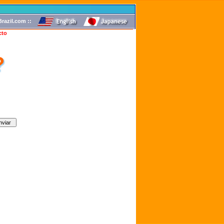
razil.com ::
cto
?