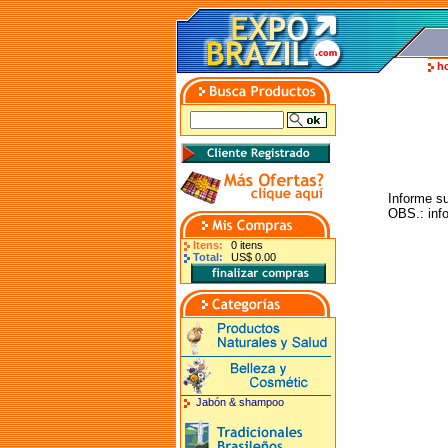
h
Informe s
OBS.: info
Itens:
0 itens
Total:
US$ 0.00
Jabón & shampoo