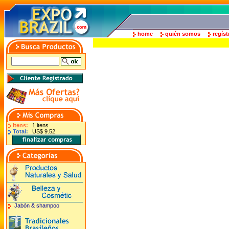
home
quién somos
regíst
Itens:
1 itens
Total:
US$ 9.52
Jabón & shampoo