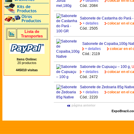
+ detalles
colocar en el ca
Cód.: 2084
Sabonete de Castanha do Pará 
+ detalles
colocar en el ca
Cód.: 2505
Lista de
Transportes
Sabonete de Copaiba,100g Nat
+ detalles
colocar en el 
Cód.: 2119
Itens Online:
20 productos
Sabonete de Cupuaçu – 100 g
,
U
445010 visitas
+ detalles
colocar en el ca
Cód.: 2472
Sabonete de Zedoaria 85g Nativ
+ detalles
colocar en el ca
Cód.: 2220
página anterior
ExpoBrazil.c