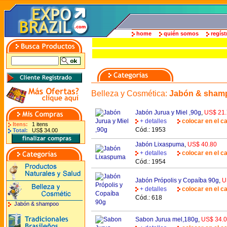
home
quién somos
regíst
Belleza y Cosmética
:
Jabón & sham
Jabón Jurua y Miel ,90g
,
US$ 21
+ detalles
colocar en el ca
Itens:
1 itens
Cód.: 1953
Total:
US$ 34.00
Jabón Lixaspuma
,
US$ 40.80
+ detalles
colocar en el ca
Cód.: 1954
Jabón Própolis y Copaíba 90g
,
U
+ detalles
colocar en el ca
Cód.: 618
Jabón & shampoo
Sabon Jurua mel,180g
,
US$ 34.