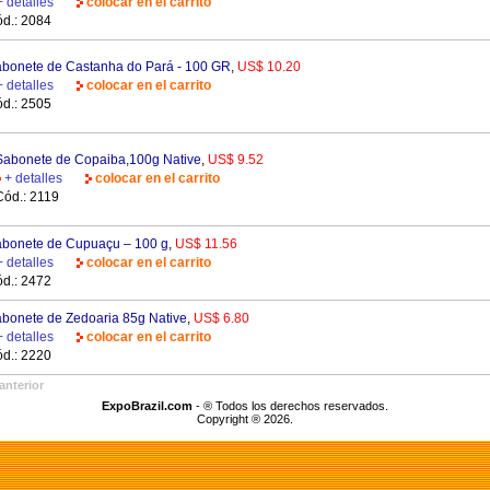
+ detalles
colocar en el carrito
d.: 2084
bonete de Castanha do Pará - 100 GR
,
US$ 10.20
+ detalles
colocar en el carrito
d.: 2505
Sabonete de Copaiba,100g Native
,
US$ 9.52
+ detalles
colocar en el carrito
Cód.: 2119
bonete de Cupuaçu – 100 g
,
US$ 11.56
+ detalles
colocar en el carrito
d.: 2472
bonete de Zedoaria 85g Native
,
US$ 6.80
+ detalles
colocar en el carrito
d.: 2220
anterior
ExpoBrazil.com
- ® Todos los derechos reservados.
Copyright ® 2026.