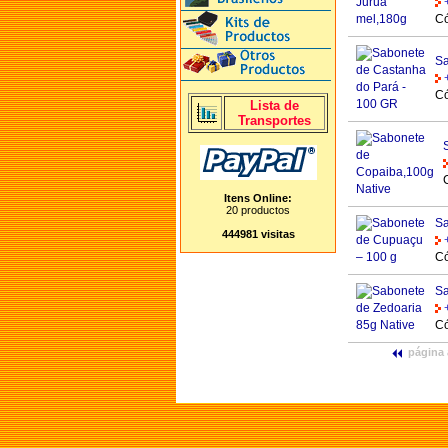
Có
Sa
Có
Lista de
Transportes
Itens Online:
20 productos
Sa
444981 visitas
Có
Sa
Có
página 