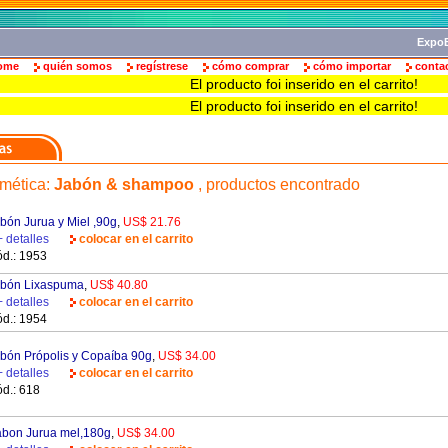
ExpoB
ome
quién somos
regístrese
cómo comprar
cómo importar
conta
El producto foi inserido en el carrito!
El producto foi inserido en el carrito!
mética
:
Jabón & shampoo
, productos encontrado
bón Jurua y Miel ,90g
,
US$ 21.76
+ detalles
colocar en el carrito
d.: 1953
bón Lixaspuma
,
US$ 40.80
+ detalles
colocar en el carrito
d.: 1954
bón Própolis y Copaíba 90g
,
US$ 34.00
+ detalles
colocar en el carrito
d.: 618
bon Jurua mel,180g
,
US$ 34.00