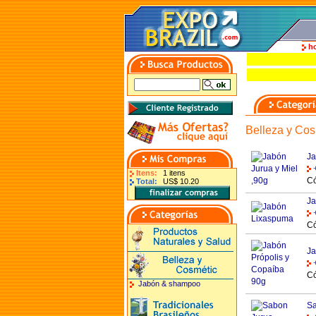
h
Belleza y Cos
Ja
Itens:
1 itens
Có
Total:
US$ 10.20
Ja
Có
Ja
Có
Jabón & shampoo
Sa