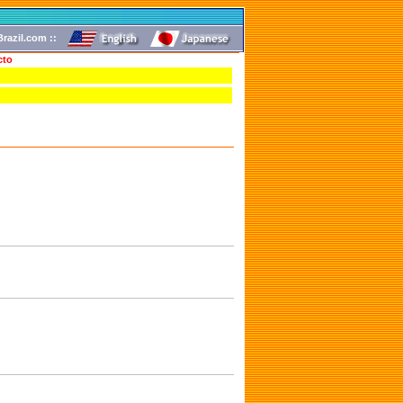
razil.com ::
cto