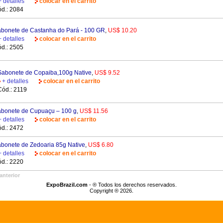
+ detalles
colocar en el carrito
d.: 2084
bonete de Castanha do Pará - 100 GR
,
US$ 10.20
+ detalles
colocar en el carrito
d.: 2505
Sabonete de Copaiba,100g Native
,
US$ 9.52
+ detalles
colocar en el carrito
Cód.: 2119
bonete de Cupuaçu – 100 g
,
US$ 11.56
+ detalles
colocar en el carrito
d.: 2472
bonete de Zedoaria 85g Native
,
US$ 6.80
+ detalles
colocar en el carrito
d.: 2220
anterior
ExpoBrazil.com
- ® Todos los derechos reservados.
Copyright ® 2026.