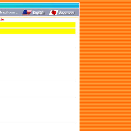
razil.com ::
cto