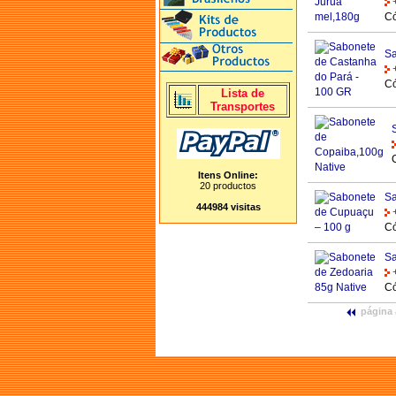
Có
Sa
Có
Lista de
Transportes
Itens Online:
20 productos
Sa
444984 visitas
Có
Sa
Có
página 