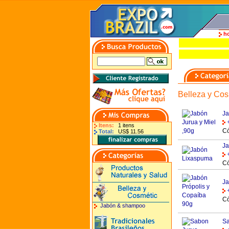
h
Belleza y Cos
Ja
Itens:
1 itens
Có
Total:
US$ 11.56
Ja
Có
Ja
Có
Jabón & shampoo
Sa