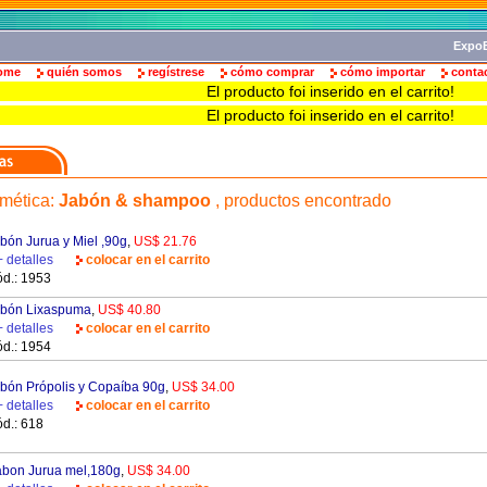
ExpoB
ome
quién somos
regístrese
cómo comprar
cómo importar
conta
El producto foi inserido en el carrito!
El producto foi inserido en el carrito!
mética
:
Jabón & shampoo
, productos encontrado
bón Jurua y Miel ,90g
,
US$ 21.76
+ detalles
colocar en el carrito
d.: 1953
bón Lixaspuma
,
US$ 40.80
+ detalles
colocar en el carrito
d.: 1954
bón Própolis y Copaíba 90g
,
US$ 34.00
+ detalles
colocar en el carrito
d.: 618
bon Jurua mel,180g
,
US$ 34.00