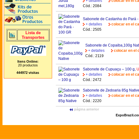
+ detalles
colocar en el ca
Cód.: 2084
Sabonete de Castanha do Pará 
+ detalles
colocar en el ca
Cód.: 2505
Lista de
Transportes
Sabonete de Copaiba,100g Nat
+ detalles
colocar en el 
Cód.: 2119
Itens Online:
20 productos
Sabonete de Cupuaçu – 100 g
,
U
444972 visitas
+ detalles
colocar en el ca
Cód.: 2472
Sabonete de Zedoaria 85g Nativ
+ detalles
colocar en el ca
Cód.: 2220
página anterior
ExpoBrazil.c