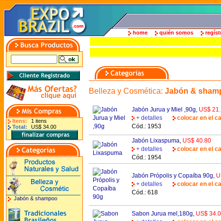
home
quién somos
regíst
Belleza y Cosmética
:
Jabón & sham
Jabón Jurua y Miel ,90g
,
US$ 21
+ detalles
colocar en el ca
Itens:
1 itens
Cód.: 1953
Total:
US$ 34.00
Jabón Lixaspuma
,
US$ 40.80
+ detalles
colocar en el ca
Cód.: 1954
Jabón Própolis y Copaíba 90g
,
U
+ detalles
colocar en el ca
Cód.: 618
Jabón & shampoo
Sabon Jurua mel,180g
,
US$ 34.