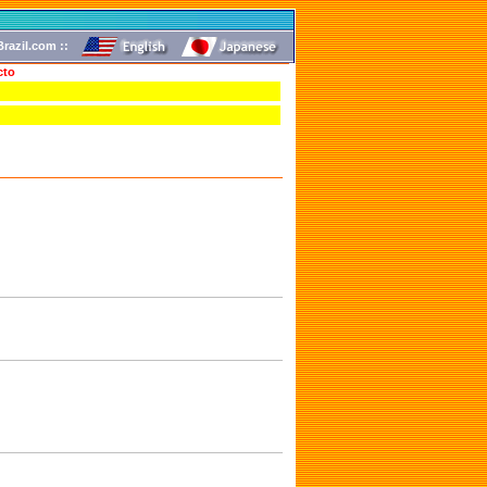
razil.com ::
cto