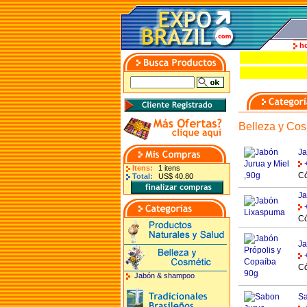
h
Belleza y Cos
Ja
Itens:
1 itens
Có
Total:
US$ 40.80
Ja
Có
Ja
Có
Jabón & shampoo
Sa