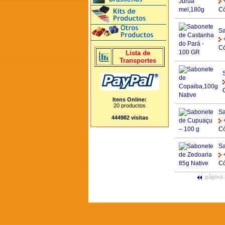
Có
Sa
Có
Lista de
Transportes
Itens Online:
20 productos
Sa
444982 visitas
Có
Sa
Có
página 