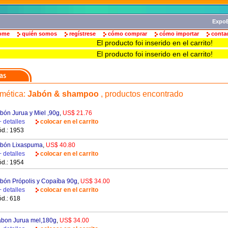
ExpoB
ome
quién somos
regístrese
cómo comprar
cómo importar
conta
El producto foi inserido en el carrito!
El producto foi inserido en el carrito!
mética
:
Jabón & shampoo
, productos encontrado
bón Jurua y Miel ,90g
,
US$ 21.76
+ detalles
colocar en el carrito
d.: 1953
bón Lixaspuma
,
US$ 40.80
+ detalles
colocar en el carrito
d.: 1954
bón Própolis y Copaíba 90g
,
US$ 34.00
+ detalles
colocar en el carrito
d.: 618
bon Jurua mel,180g
,
US$ 34.00