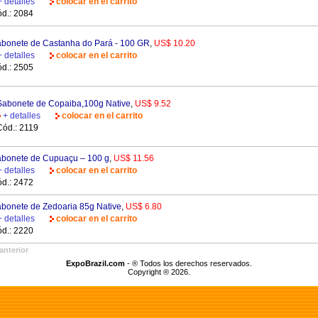
+ detalles
colocar en el carrito
d.: 2084
bonete de Castanha do Pará - 100 GR
,
US$ 10.20
+ detalles
colocar en el carrito
d.: 2505
Sabonete de Copaiba,100g Native
,
US$ 9.52
+ detalles
colocar en el carrito
Cód.: 2119
bonete de Cupuaçu – 100 g
,
US$ 11.56
+ detalles
colocar en el carrito
d.: 2472
bonete de Zedoaria 85g Native
,
US$ 6.80
+ detalles
colocar en el carrito
d.: 2220
anterior
ExpoBrazil.com
- ® Todos los derechos reservados.
Copyright ® 2026.